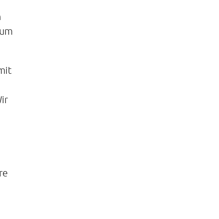
n
 um
mit
ir
re