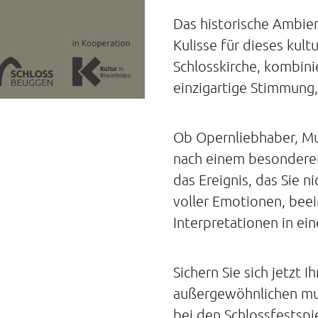
Das historische Ambie
Kulisse für dieses kult
Schlosskirche, kombinie
einzigartige Stimmung,
Ob Opernliebhaber, Mu
nach einem besonderen 
das Ereignis, das Sie n
voller Emotionen, bee
Interpretationen in ei
Sichern Sie sich jetzt I
außergewöhnlichen musi
bei den Schlossfestsp