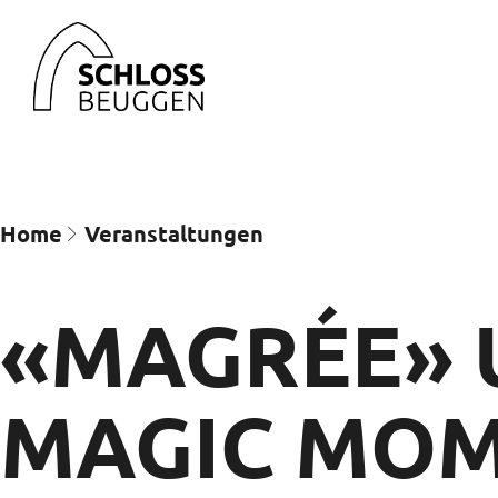
Home
Veran­staltungen
«MAGRÉE» 
MAGIC MOM