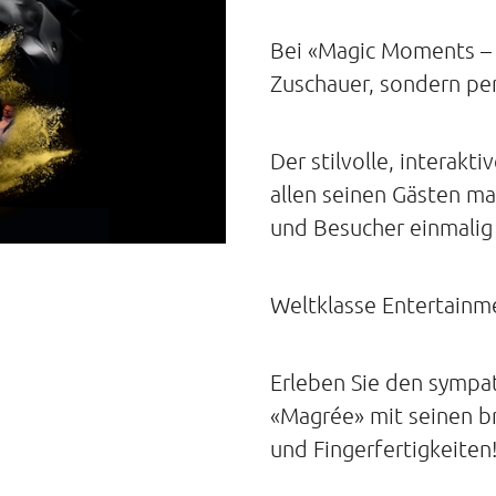
Bei «Magic Moments – A
Zuschauer, sondern pe
Der stilvolle, interak
allen seinen Gästen m
und Besucher einmalig
Weltklasse Entertainme
Erleben Sie den sympa
«Magrée» mit seinen br
und Fingerfertigkeiten